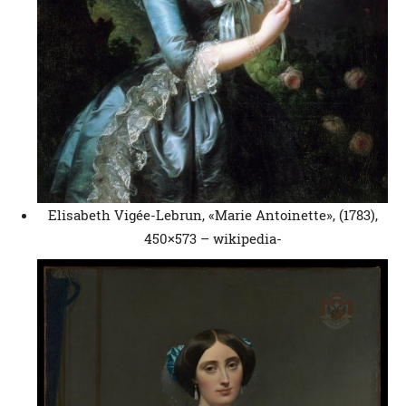
Elisabeth Vigée-Lebrun, «Marie Antoinette», (1783),
450×573 – wikipedia-