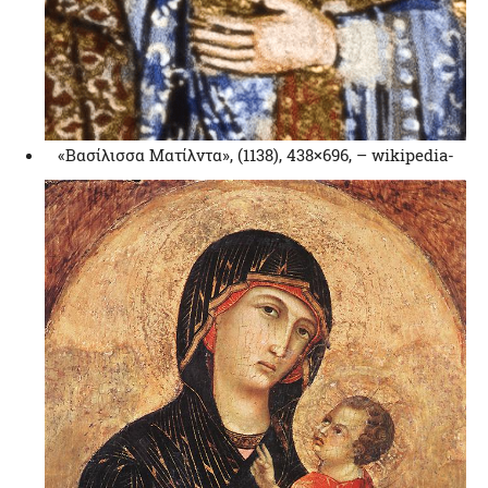
«Βασίλισσα Ματίλντα», (1138), 438×696, – wikipedia-