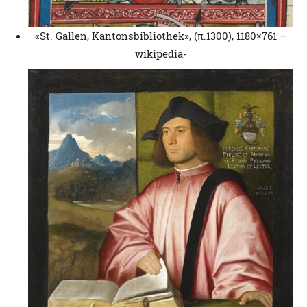
«St. Gallen, Kantonsbibliothek», (π.1300), 1180×761 –
wikipedia-