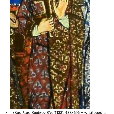
«Βασιλιάς Ερρίκος Ε΄», (1138), 438×696 – wikitopedia-