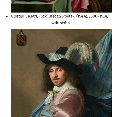
Giorgio Vasari, «Six Tuscan Poets», (1544), 1500×1514, –
wikipedia-