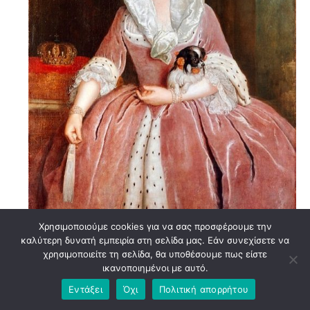
Χρησιμοποιούμε cookies για να σας προσφέρουμε την
Antoine Pesne, «Πορτρέτο της Sophie Dorothea von
καλύτερη δυνατή εμπειρία στη σελίδα μας. Εάν συνεχίσετε να
Braunschweig-Lüneburg», (1737), 498×572 –
χρησιμοποιείτε τη σελίδα, θα υποθέσουμε πως είστε
ικανοποιημένοι με αυτό.
wikipedia-
Εντάξει
Όχι
Πολιτική απορρήτου