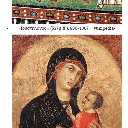
«Ιουστινιανός», (537μ.Χ.), 800×1067 – wikipedia-