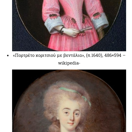
«Πορτρέτο κοριτσιού με βεντάλια», (π.1640), 486×594 –
wikipedia-