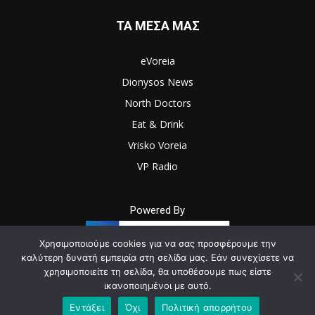
ΤΑ ΜΕΣΑ ΜΑΣ
eVoreia
Dionysos News
North Doctors
Eat & Drink
Vrisko Voreia
VP Radio
Powered By
Χρησιμοποιούμε cookies για να σας προσφέρουμε την
καλύτερη δυνατή εμπειρία στη σελίδα μας. Εάν συνεχίσετε να
χρησιμοποιείτε τη σελίδα, θα υποθέσουμε πως είστε
© Newspaper WordPress Theme by TagDiv
ικανοποιημένοι με αυτό.
Εντάξει
Όχι
Πολιτική απορρήτου
Επικοινωνία
Όροι Χρήσης & Πολιτική Απορρήτου
Sitemap
RSS