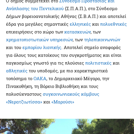
Ο δήμος συμμετέχει στο
Σύνδεσμο Προστασίας και
Ανάπλασης του Πεντελικού
(Σ.Π.Α.Π.), στο Σύνδεσμο
Δήμων βορειοανατολικής Αθήνας (Σ.Β.Α.Π.) και αποτελεί
έδρα για μεγάλες σημαντικές
ελληνικές
και
πολυεθνικές
επιχειρήσεις στο χώρο των
κατασκευών
, των
χρηματοπιστωτικών υπηρεσιών
, των
τηλεπικοινωνιών
και του
εμπορίου
λιανικής
. Αποτελεί σημείο αναφοράς
για όλους τους κατοίκους του συγκροτήματος και είναι
παγκοσμίως γνωστό για τις πλούσιες
πολιτιστικές
και
αθλητικές
του υποδομές, με πιο χαρακτηριστικά
τοπόσημα το
ΟΑΚΑ
, το Δημαρχειακό Μέγαρο, την
Πινακοθήκη, τη Βόρειο Βιβλιοθήκη και τους
πολυσύχναστους
συγκοινωνιακούς κόμβους
«Νερατζιωτίσσα»
και
«Μαρούσι»