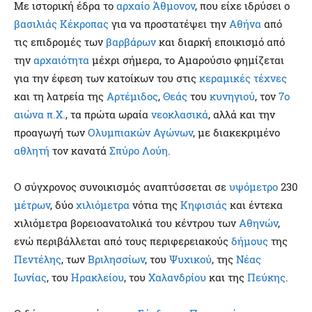
Με ιστορική έδρα το
αρχαίο
Άθμονον
, που είχε ιδρύσει ο
βασιλιάς
Κέκροπας
για να προστατέψει την
Αθήνα
από
τις επιδρομές των
βαρβάρων
και διαρκή εποικισμό από
την
αρχαιότητα
μέχρι σήμερα, το Αμαρούσιο φημίζεται
για την έφεση των κατοίκων του στις
κεραμικές τέχνες
και τη λατρεία της
Αρτέμιδος
,
Θεάς
του
κυνηγιού
, τον
7ο
αιώνα π.Χ.
, τα πρώτα ωραία
νεοκλασικά
, αλλά και την
προαγωγή των
Ολυμπιακών Αγώνων
, με διακεκριμένο
αθλητή
τον κανατά
Σπύρο Λούη
.
Ο σύγχρονος συνοικισμός αναπτύσσεται σε
υψόμετρο
230
μέτρων
, δύο
χιλιόμετρα
νότια της
Κηφισιάς
και έντεκα
χιλιόμετρα βορειοανατολικά του κέντρου των
Αθηνών
,
ενώ περιβάλλεται από τους περιφερειακούς
δήμους
της
Πεντέλης
, των
Βριλησσίων
, του
Ψυχικού
, της
Νέας
Ιωνίας
, του
Ηρακλείου
, του
Χαλανδρίου
και της
Πεύκης
.