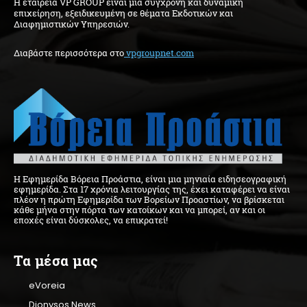
H εταιρεία VP GROUP είναι μια σύγχρονη και δυναμική
επιχείρηση, εξειδικευμένη σε θέματα Εκδοτικών και
ειδικότερα το άρθρο 17,
Διαφημιστικών Υπηρεσιών.
παράγραφος Γ2, στο πρόγραμμα
της Ε.Ε.Τ.Α.Α. συμμετέχουν οι
Διαβάστε περισσότερα στo
vpgroupnet.com
παρακάτω δομές: Α΄
Βρεφονηπιακός Σταθμός Βορρά
7Τηλέφωνα: 210 6394082, 210
6086204 Β΄ Βρεφονηπιακός
Σταθμός Λάδωνος 5Τηλέφωνα:
210 6537751, 210 6537752 Γ΄
Βρεφονηπιακός Σταθμός Πάρου 16
Η Εφημερίδα Βόρεια Προάστια, είναι μια μηνιαία ειδησεογραφική
εφημερίδα. Στα 17 χρόνια λειτουργίας της, έχει καταφέρει να είναι
και ΔωδεκανήσουΤηλέφωνα: 210
πλέον η πρώτη Εφημερίδα των Βορείων Προαστίων, να βρίσκεται
κάθε μήνα στην πόρτα των κατοίκων και να μπορεί, αν και οι
6398900, 210 6006424 Δ΄
εποχές είναι δύσκολες, να επικρατεί!
Βρεφονηπιακός Σταθμός Αισώπου
6Τηλέφωνο: 210 6540465 Ε΄
Τα μέσα μας
Βρεφονηπιακός Σταθμός Αγίου
Βασιλείου, Φαιστού και
eVoreia
ΣοφοκλήΤηλέφωνο: 210 6069503
Dionysos News