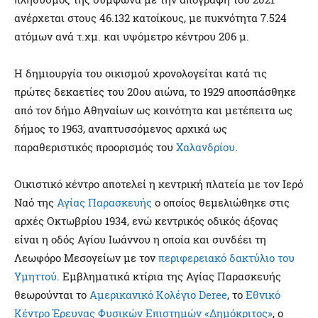
ανέρχεται στους 46.132 κατοίκους, με πυκνότητα 7.524
ατόμων ανά τ.χμ. και υψόμετρο κέντρου 206 μ.
Η δημιουργία του οικισμού χρονολογείται κατά τις
πρώτες δεκαετίες του 20ου αιώνα, το 1929 αποσπάσθηκε
από τον δήμο Αθηναίων ως κοινότητα και μετέπειτα ως
δήμος το 1963, αναπτυσσόμενος αρχικά ως
παραθεριστικός προορισμός του
Χαλανδρίου
.
Οικιστικό κέντρο αποτελεί η κεντρική πλατεία με τον Ιερό
Ναό της
Αγίας Παρασκευής
ο οποίος θεμελιώθηκε στις
αρχές Οκτωβρίου 1934, ενώ κεντρικός οδικός άξονας
είναι η οδός Αγίου Ιωάννου η οποία και συνδέει τη
Λεωφόρο Μεσογείων με τον
περιφερειακό δακτύλιο του
Υμηττού
. Εμβληματικά κτίρια της Αγίας Παρασκευής
θεωρούνται το
Αμερικανικό Κολέγιο Deree
, το
Εθνικό
Κέντρο Έρευνας Φυσικών Επιστημών «Δημόκριτος»
, ο