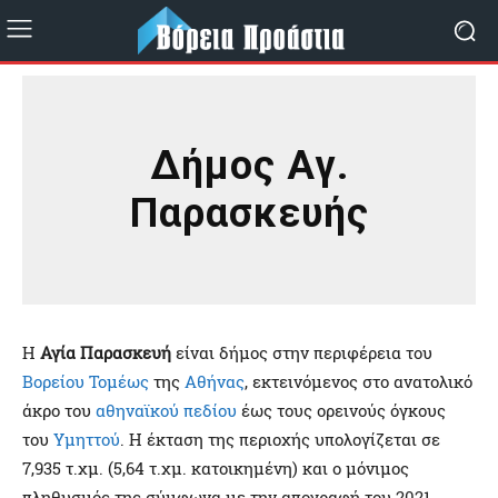
Δήμος Αγ.
Παρασκευής
Η
Αγία Παρασκευή
είναι δήμος στην περιφέρεια του
Βορείου Τομέως
της
Αθήνας
, εκτεινόμενος στο ανατολικό
άκρο του
αθηναϊκού πεδίου
έως τους ορεινούς όγκους
του
Υμηττού
. Η έκταση της περιοχής υπολογίζεται σε
7,935 τ.χμ. (5,64 τ.χμ. κατοικημένη) και ο μόνιμος
πληθυσμός της σύμφωνα με την απογραφή του 2021