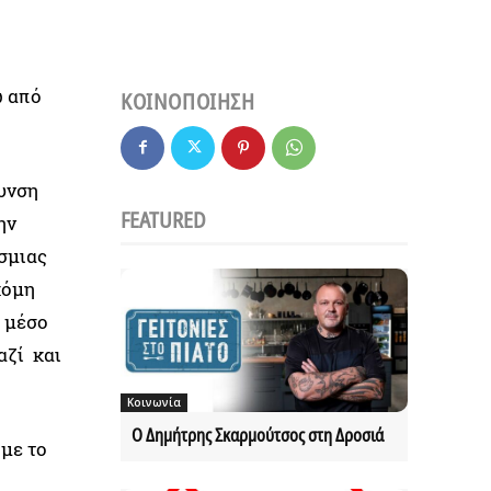
ω από
ΚΟΙΝΟΠΟΙΗΣΗ
ρυνση
FEATURED
ην
σμιας
κόμη
υ μέσο
αζί και
Κοινωνία
Ο Δημήτρης Σκαρμούτσος στη Δροσιά
με το
ο