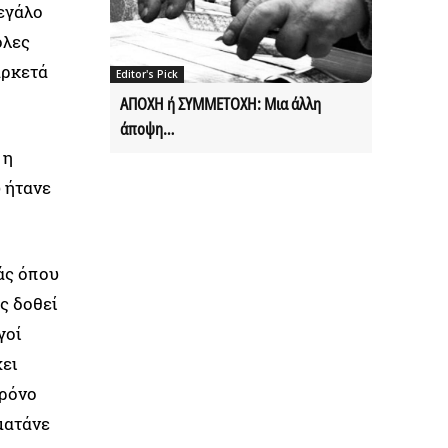
μεγάλο
ολες
αρκετά
Editor's Pick
ΑΠΟΧΗ ή ΣΥΜΜΕΤΟΧΗ: Μια άλλη
άποψη…
 η
 ήτανε
άς όπου
ς δοθεί
γοί
χει
χρόνο
ματάνε