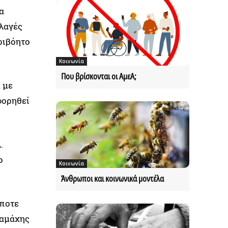
α
λλαγές
ριβόητο
Κοινωνία
Που βρίσκονται οι ΑμεΑ;
 με
φορηθεί
.
ο
Κοινωνία
Άνθρωποι και κοινωνικά μοντέλα
άποτε
ιαμάχης