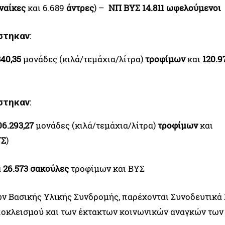
ναίκες
και 6.689
άντρες
) –
ΝΠ ΒΥΣ 14.811 ωφελούμενοι
άστηκαν
:
840,35
μονάδες (κιλά/τεμάχια/λίτρα)
τροφίμων
και
120.9
άστηκαν
:
06.293,27
μονάδες (κιλά/τεμάχια/λίτρα)
τροφίμων
και
ΥΣ
)
ά
26.573
σακούλες
τροφίμων και ΒΥΣ
ών Βασικής Υλικής Συνδρομής, παρέχονται Συνοδευτικά
αποκλεισμού και των έκτακτων κοινωνικών αναγκών των