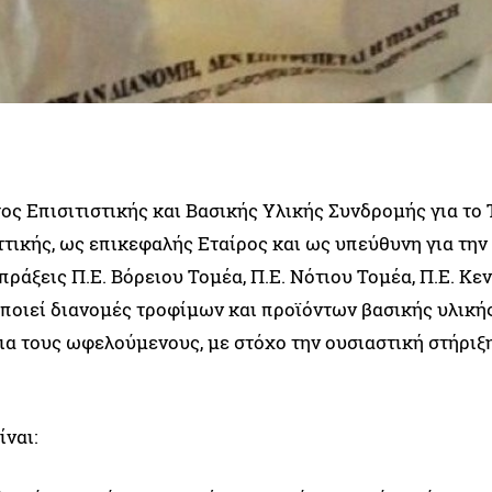
ς Επισιτιστικής και Βασικής Υλικής Συνδρομής για το 
τικής, ως επικεφαλής Εταίρος και ως υπεύθυνη για την
ράξεις Π.Ε. Βόρειου Τομέα, Π.Ε. Νότιου Τομέα, Π.Ε. Κε
οποιεί διανομές τροφίμων και προϊόντων βασικής υλική
ια τους ωφελούμενους, με στόχο την ουσιαστική στήριξ
ίναι: