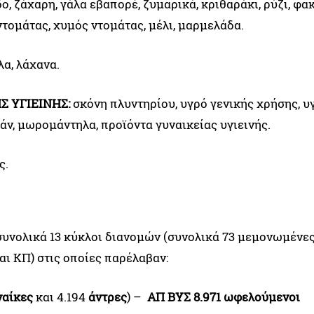
δο, ζάχαρη, γάλα εβαπορέ, ζυμαρικά, κριθαράκι, ρύζι, φακ
ς ντομάτας, χυμός ντομάτας, μέλι, μαρμελάδα.
λα, λάχανα.
Σ ΥΓΙΕΙΝΗΣ:
σκόνη πλυντηρίου, υγρό γενικής χρήσης, υ
ν, μωρομάντηλα, προϊόντα γυναικείας υγιεινής.
ς.
υνολικά 13 κύκλοι διανομών (συνολικά 73 μεμονωμένε
ι ΚΠ) στις οποίες παρέλαβαν:
ναίκες
και 4.194
άντρες
) –
ΑΠ ΒΥΣ 8.971 ωφελούμενοι