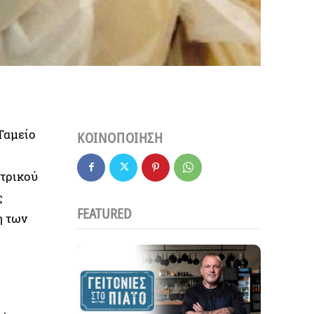
Ταμείο
ΚΟΙΝΟΠΟΙΗΣΗ
ντρικού
ς
FEATURED
η των