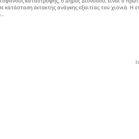
τοφανούς καταστροφής, ο Δήμος Διονύσου, είναι ο πρώ
 κατάσταση έκτακτης ανάγκης εξαιτίας του χιονιά. Η επόμενη
..
Σ