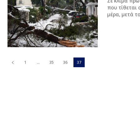
Σε κλίμα πρω
που τίθεται σε
μέρα, μετά το.
1
...
35
36
37