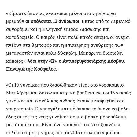
«Είμαστε άπαντες ενεργοποιημένοι στο νησί για να
βρεθούν
οι υπόλοιποι 13 άνθρωποι
. Εκτός από το Λιμενικό
συνδράμει και η Ελληνική Ομάδα Διάσωσης και
καταδρομείς. Ο καιρός είναι πολύ κακός ακόμα, οι άνεμοι
πνέουν στα 8 μποφόρ και η επιχείρηση ανεύρεσης των
μεταναστών είναι πολύ δύσκολη. Μακάρι να διασωθεί
κάποιος»,
λέει στην «Κ», ο Αντιπεριφερειάρχης Λέσβου,
Παναγιώτης Κούφελος.
«Οι 10 γυναίκες που διασώθηκαν είναι στο νοσοκομείο
Μυτιλήνης και δέχονται ιατρική βοήθεια ενώ οι 16 νεκρές
γυναίκες και ο ανήλικος άνδρας έχουν μεταφερθεί στο
νεκροτομείο. Είναι εγκληματικό όποιος το έκανε να βάλει
όλες αυτές τις νέες γυναίκες σε μια βάρκα μεσοπέλαγα
με τέτοιο καιρό. Είναι ένα ναυάγιο που έχει ξυπνήσει
πολύ άσχημες μνήμες από το 2015 σε ολο το νησί που