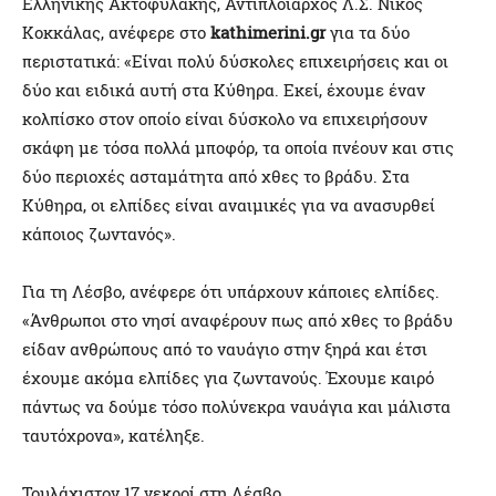
Ελληνικής Ακτοφυλακής, Αντιπλοίαρχος Λ.Σ. Νίκος
Κοκκάλας, ανέφερε στο
kathimerini.gr
για τα δύο
περιστατικά: «Είναι πολύ δύσκολες επιχειρήσεις και οι
δύο και ειδικά αυτή στα Κύθηρα. Εκεί, έχουμε έναν
κολπίσκο στον οποίο είναι δύσκολο να επιχειρήσουν
σκάφη με τόσα πολλά μποφόρ, τα οποία πνέουν και στις
δύο περιοχές ασταμάτητα από χθες το βράδυ. Στα
Κύθηρα, οι ελπίδες είναι αναιμικές για να ανασυρθεί
κάποιος ζωντανός».
Για τη Λέσβο, ανέφερε ότι υπάρχουν κάποιες ελπίδες.
«Άνθρωποι στο νησί αναφέρουν πως από χθες το βράδυ
είδαν ανθρώπους από το ναυάγιο στην ξηρά και έτσι
έχουμε ακόμα ελπίδες για ζωντανούς. Έχουμε καιρό
πάντως να δούμε τόσο πολύνεκρα ναυάγια και μάλιστα
ταυτόχρονα», κατέληξε.
Τουλάχιστον 17 νεκροί στη Λέσβο