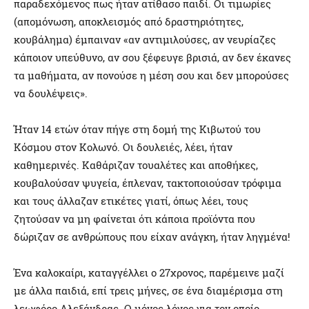
παραδεχόμενος πως ήταν ατίθασο παιδί. Οι τιμωρίες
(απομόνωση, αποκλεισμός από δραστηριότητες,
κουβάλημα) έμπαιναν «αν αντιμιλούσες, αν νευρίαζες
κάποιον υπεύθυνο, αν σου ξέφευγε βρισιά, αν δεν έκανες
τα μαθήματα, αν πονούσε η μέση σου και δεν μπορούσες
να δουλέψεις».
Ήταν 14 ετών όταν πήγε στη δομή της Κιβωτού του
Κόσμου στον Κολωνό. Οι δουλειές, λέει, ήταν
καθημερινές. Καθάριζαν τουαλέτες και αποθήκες,
κουβαλούσαν ψυγεία, έπλεναν, τακτοποιούσαν τρόφιμα
και τους άλλαζαν ετικέτες γιατί, όπως λέει, τους
ζητούσαν να μη φαίνεται ότι κάποια προϊόντα που
δώριζαν σε ανθρώπους που είχαν ανάγκη, ήταν ληγμένα!
Ένα καλοκαίρι, καταγγέλλει ο 27χρονος, παρέμεινε μαζί
με άλλα παιδιά, επί τρεις μήνες, σε ένα διαμέρισμα στη
λεωφόρο Αλεξάνδρας. Ο μόνος λόγος για τον οποίο