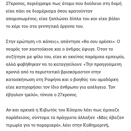
27χρονος, περιέγραψε πως άτομο που δούλευε στη δομή
είχε πάει σε διαμέρισμα όπου κρατούνταν
απομονωμένος, είχε ξαπλώσει δίπλα του και είχε βάλει
το χέρι του στα γεννητικά όργανα του.
Στην ερώτηση «τι κάνεις», απάντησε «θα σου αρέσει». Ο
νεαρός τον χαστούκισε και ο άνδρας έφυγε. Όταν το
συζήτησε με φίλο του, είχε κι εκείνος παρόμοια εμπειρία,
αλλά φοβήθηκαν να το καταγγείλουν. «Την προηγούμενη
χρονιά από το περιστατικό βρισκόμασταν στην
κατασκήνωση στη Ραφήνα και ο βοηθός του ομαδάρχη
είχε κατηγορήσει τον ίδιο άνθρωπο για ασέλγεια. Τον
έβγαλαν τρελό», τόνισε ο 27χρονος.
Αν και αρχικά η Κιβωτός του Κόσμου λέει πως έμοιαζε
παράδεισος, σύντομα τα πράγματα άλλαξαν. «Μας έβαζαν
τιμωρία για το παραμικρό», λέει στην Καθημερινή,