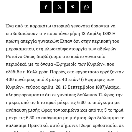
Ένα από τα παρακάτω ιστορικά γεγονότα έρχονται να
επιβεβαιώσουν την παραπάνω ρήση 13 Απρίλη 1892:Η
πρώτη απεργία γυναικών: Είπαν όχι στην περικοπή του
μεροκάματου, στη κλωστοϋφαντουργία των αδελφών
Ρετσίνα.Οπως διαβάζουμε στο πρώτο γυναικείο
περιοδικό, με το όνομα «Εφημερίς των Κυριών», που
εξέδιδε η Καλλιρρόη Παρρέν, στο εργοστάσιο εργάζονταν
400 εργάτριες από 8 μέχρι 40 ετών! («Εφημερίς των
Κυριών», τεύχος αριθμ. 28, 13 Σεπτεμβρίου 1887)Ακόμα,
πληροφορούμαστε ότι οι γυναίκες δούλευαν 12 ώρες την
ημέρα, από τις 6 το πρωί μέχρι τις 6.30 το απόγευμα με
ανάπαυση μισής ώρας τον χειμώνα και από τις 5 το πρωί
μέχρι τις 6.30 το απόγευμα με μιάμιση ώρα διάλειμμα το
καλοκαίρι.Πρακτικά, αυτό σήμαινε 12ωρη ορθοστασία, σε