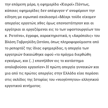
την επόμενη μέρα, η εφημερίδα «Καιροί».Πάντως,
κάποιες εφημερίδες δεν απέφυγαν ν’ αναφέρουν την
είδηση με ειρωνικό σχολιασμό.«Μέχρι τούδε είχομεν
απεργίας εργατών, χθες όμως επαναστάτησαν και αι
εργάτριαι αι εργαζόμεναι εις το των υφαντουργείων του
κ. Ρετσίνα», έγραφε, χαρακτηριστικά, η «Ακρόπολις» του
Βλάση Γαβριηλίδη.Ωστόσο, όπως πληροφορούμαστε από
το ρεπορτάζ της ίδιας εφημερίδας, η απεργία των
εργατριών δικαιώθηκε αφού «το πράγμα διερθώθη
εγκαίρως, και (…) επανήλθον εις το κατάστημα
αναλαβούσαι εργασίαν».Η πρώτη απεργία γυναικών και
μια από τις πρώτες απεργίες στην Ελλάδα είχε περάσει
στις σελίδες της Ιστορίας του «νεογέννητου» ελληνικού
εργατικού κινήματος.