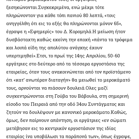
ξεσηκώνονται.Συγκεκριμένα, ενώ μέχρι τότε
πληρώνονταν για κάθε τόπι πανιού 80 λεπτά, «τοις
ανηγγέλθη ότι εις το εξής θα πληρώνονται μόνον 65»,
έγραψε η «Εφημερίς» του Δ. Κορομηλά.Η μείωση ήταν
δυσβάσταχτη καθώς εκείνη την εποχή «πάντα τα τρόφιμα
και λοιπά είδη της απολύτου ανάγκης έχουν
υπερτιμηθεί».Ετσι, το πρωί της 14ης Απριλίου, 50-60
εργάτριες στο δεύτερο από τα τέσσερα εργοστάσια της
εταιρείας, όταν τους ανακοινώνεται από τον προϊστάμενο
ότι «κατ’ ανωτέραν διαταγήν» θα μειωθεί το μεροκάματό
τους, αρνούνται να πιάσουν δουλειά.Ολες μαζί
συγκεντρώνονται στη Γούβα του Βάβουλα, στη σημερινή
είσοδο του Πειραιά από την οδό 34ου Συντάγματος και
ζητούν να δουλέψουν με κανονικό μεροκάματο.Καθώς,
όμως, δεν παίρνουν απάντηση, οι εργάτριες «εν σώματι
μετέβησαν εις το κεντρικόν εργοστάσιον της ιδίας
εταιρίας ίνα υποβάλωσι τα παράπονά των», όπως έγραψε,