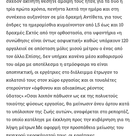
σχεδόν ακίνητη θέση!Η αμοιβή τους ήταν, για τα δύο ή
τρία πρώτα χρόνια, πενήντα λεπτά την ημέρα και στη
συνέχεια αυξανόταν σε μία δραχμή.Αντίθετα, για τους
άνδρες τα ημερομίσθια κυμαίνονταν από 1,5 έως και 10
δραχμές.Εκτός από την ορθοστασία, στα υφαντήρια «η
συνώθησις είναι όντως ασφυκτική» καθώς υπάρχουν 120
αργαλειοί σε απόσταση μόλις μισού μέτρου ο ένας από
τον άλλο.Επίσης, δεν υπήρχε κανένα μέσο καθαρισμού
του αέρα με αποτέλεσμα η ατμόσφαιρα να είναι
αποπνικτική, οι εργάτριες στο διάλειμμα έτρωγαν το
κολατσιό τους στον χώρο εργασίας και οι τουαλέτες
στερούνταν «άφθονου και αδιακόπως ρέοντος
ύδατος».«Οσαι λοιπόν πάθωσιν ως εκ της πολυετούς
τοιαύτης φύσεως εργασίας, θα μείνωσιν άνευ άρτου κατά
το υπόλοιπον της ζωής αυτών», αναφέρεται στο ρεπορτάζ,
το οποίο κατέληγε με έκκληση προς την κυβέρνηση για τη
λήψη μέτρων.Με αφορμή την προσπάθεια μείωσης του
πενιχρού μεροκάματού τους, οι εργάτριες