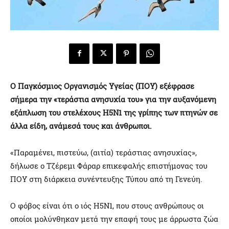
Ο Παγκόσμιος Οργανισμός Υγείας (ΠΟΥ) εξέφρασε
σήμερα την «τεράστια ανησυχία του» για την αυξανόμενη
εξάπλωση του στελέχους H5N1 της γρίπης των πτηνών σε
άλλα είδη, ανάμεσά τους και άνθρωποι.
«Παραμένει, πιστεύω, (αιτία) τεράστιας ανησυχίας»,
δήλωσε ο Τζέρεμι Φάραρ επικεφαλής επιστήμονας του
ΠΟΥ στη διάρκεια συνέντευξης Τύπου από τη Γενεύη.
Ο φόβος είναι ότι ο ιός Η5Ν1, που στους ανθρώπους οι
οποίοι μολύνθηκαν μετά την επαφή τους με άρρωστα ζώα