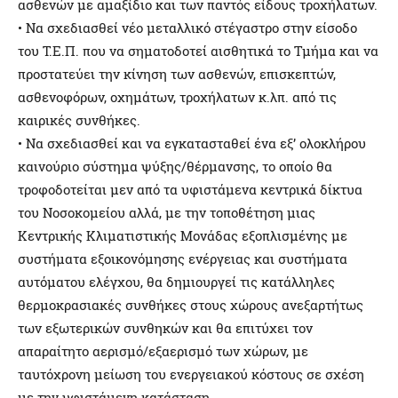
ασθενών με αμαξίδιο και των παντός είδους τροχήλατων.
• Να σχεδιασθεί νέο μεταλλικό στέγαστρο στην είσοδο
του Τ.Ε.Π. που να σηματοδοτεί αισθητικά το Τμήμα και να
προστατεύει την κίνηση των ασθενών, επισκεπτών,
ασθενοφόρων, οχημάτων, τροχήλατων κ.λπ. από τις
καιρικές συνθήκες.
• Να σχεδιασθεί και να εγκατασταθεί ένα εξ’ ολοκλήρου
καινούριο σύστημα ψύξης/θέρμανσης, το οποίο θα
τροφοδοτείται μεν από τα υφιστάμενα κεντρικά δίκτυα
του Νοσοκομείου αλλά, με την τοποθέτηση μιας
Κεντρικής Κλιματιστικής Μονάδας εξοπλισμένης με
συστήματα εξοικονόμησης ενέργειας και συστήματα
αυτόματου ελέγχου, θα δημιουργεί τις κατάλληλες
θερμοκρασιακές συνθήκες στους χώρους ανεξαρτήτως
των εξωτερικών συνθηκών και θα επιτύχει τον
απαραίτητο αερισμό/εξαερισμό των χώρων, με
ταυτόχρονη μείωση του ενεργειακού κόστους σε σχέση
με την υφιστάμενη κατάσταση.