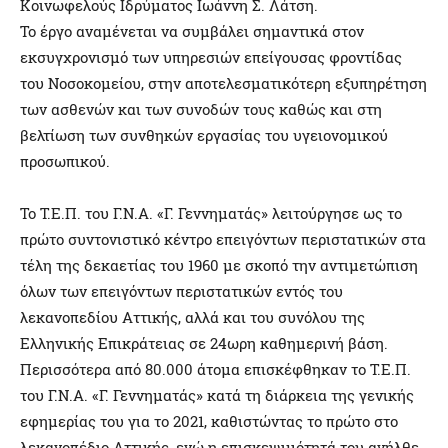
Κοινωφελούς Ιδρύματος Ιωάννη Σ. Λάτση.
Το έργο αναμένεται να συμβάλει σημαντικά στον
εκσυγχρονισμό των υπηρεσιών επείγουσας φροντίδας
του Νοσοκομείου, στην αποτελεσματικότερη εξυπηρέτηση
των ασθενών και των συνοδών τους καθώς και στη
βελτίωση των συνθηκών εργασίας του υγειονομικού
προσωπικού.
Το Τ.Ε.Π. του Γ.Ν.Α. «Γ. Γεννηματάς» λειτούργησε ως το
πρώτο συντονιστικό κέντρο επειγόντων περιστατικών στα
τέλη της δεκαετίας του 1960 με σκοπό την αντιμετώπιση
όλων των επειγόντων περιστατικών εντός του
λεκανοπεδίου Αττικής, αλλά και του συνόλου της
Ελληνικής Επικράτειας σε 24ωρη καθημερινή βάση.
Περισσότερα από 80.000 άτομα επισκέφθηκαν το Τ.Ε.Π.
του Γ.Ν.Α. «Γ. Γεννηματάς» κατά τη διάρκεια της γενικής
εφημερίας του για το 2021, καθιστώντας το πρώτο στο
λεκανοπέδιο Αττικής, ενώ η επισκεψιμότητά του ανήλθε