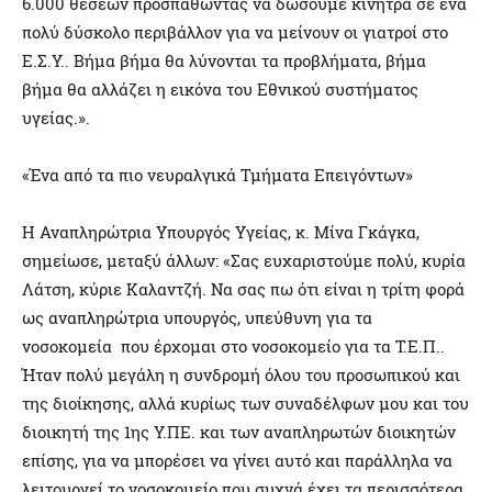
6.000 θέσεων προσπαθώντας να δώσουμε κίνητρα σε ένα
πολύ δύσκολο περιβάλλον για να μείνουν οι γιατροί στο
Ε.Σ.Υ.. Βήμα βήμα θα λύνονται τα προβλήματα, βήμα
βήμα θα αλλάζει η εικόνα του Εθνικού συστήματος
υγείας.».
«Ένα από τα πιο νευραλγικά Τμήματα Επειγόντων»
Η Αναπληρώτρια Υπουργός Υγείας, κ. Μίνα Γκάγκα,
σημείωσε, μεταξύ άλλων: «Σας ευχαριστούμε πολύ, κυρία
Λάτση, κύριε Καλαντζή. Να σας πω ότι είναι η τρίτη φορά
ως αναπληρώτρια υπουργός, υπεύθυνη για τα
νοσοκομεία που έρχομαι στο νοσοκομείο για τα Τ.Ε.Π..
Ήταν πολύ μεγάλη η συνδρομή όλου του προσωπικού και
της διοίκησης, αλλά κυρίως των συναδέλφων μου και του
διοικητή της 1ης Υ.ΠΕ. και των αναπληρωτών διοικητών
επίσης, για να μπορέσει να γίνει αυτό και παράλληλα να
λειτουργεί το νοσοκομείο που συχνά έχει τα περισσότερα