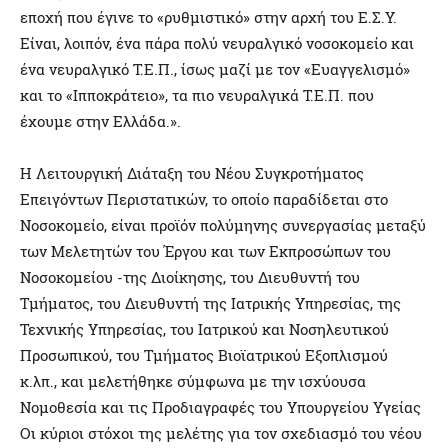
εποχή που έγινε το «ρυθμιστικό» στην αρχή του Ε.Σ.Υ.
Είναι, λοιπόν, ένα πάρα πολύ νευραλγικό νοσοκομείο και
ένα νευραλγικό Τ.Ε.Π., ίσως μαζί με τον «Ευαγγελισμό»
και το «Ιπποκράτειο», τα πιο νευραλγικά Τ.Ε.Π. που
έχουμε στην Ελλάδα.».
Η Λειτουργική Διάταξη του Νέου Συγκροτήματος
Επειγόντων Περιστατικών, το οποίο παραδίδεται στο
Νοσοκομείο, είναι προϊόν πολύμηνης συνεργασίας μεταξύ
των Μελετητών του Έργου και των Εκπροσώπων του
Νοσοκομείου -της Διοίκησης, του Διευθυντή του
Τμήματος, του Διευθυντή της Ιατρικής Υπηρεσίας, της
Τεχνικής Υπηρεσίας, του Ιατρικού και Νοσηλευτικού
Προσωπικού, του Τμήματος Βιοϊατρικού Εξοπλισμού
κ.λπ., και μελετήθηκε σύμφωνα με την ισχύουσα
Νομοθεσία και τις Προδιαγραφές του Υπουργείου Υγείας
Οι κύριοι στόχοι της μελέτης για τον σχεδιασμό του νέου