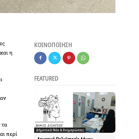
ες
ΚΟΙΝΟΠΟΙΗΣΗ
και η
FEATURED
ι
σαν
 τα
Δήμοτικά Νέα & Ενημερώσεις
αι περί