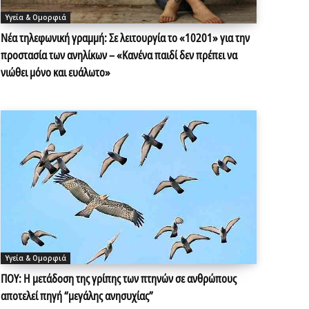
Υγεία & Ομορφιά
Νέα τηλεφωνική γραμμή: Σε λειτουργία το «10201» για την
προστασία των ανηλίκων – «Κανένα παιδί δεν πρέπει να
νιώθει μόνο και ευάλωτο»
Υγεία & Ομορφιά
ΠΟΥ: H μετάδοση της γρίπης των πτηνών σε ανθρώπους
αποτελεί πηγή “μεγάλης ανησυχίας”