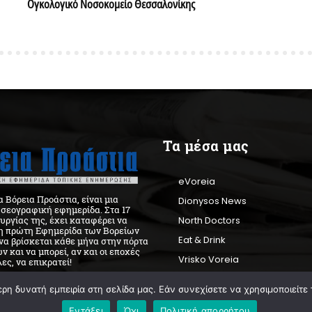
Ογκολογικό Νοσοκομείο Θεσσαλονίκης
Τα μέσα μας
eVoreia
 Βόρεια Προάστια, είναι μια
Dionysos News
ησεογραφική εφημερίδα. Στα 17
North Doctors
ουργίας της, έχει καταφέρει να
 η πρώτη Εφημερίδα των Βορείων
Eat & Drink
να βρίσκεται κάθε μήνα στην πόρτα
ν και να μπορεί, αν και οι εποχές
Vrisko Voreia
ες, να επικρατεί!
VP Radio
η δυνατή εμπειρία στη σελίδα μας. Εάν συνεχίσετε να χρησιμοποιείτε 
Εντάξει
Όχι
Πολιτική απορρήτου