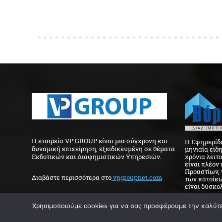
H εταιρεία VP GROUP είναι μια σύγχρονη και
Η Εφημερίδα
δυναμική επιχείρηση, εξειδικευμένη σε θέματα
μηνιαία ειδ
Εκδοτικών και Διαφημιστικών Υπηρεσιών.
χρόνια λειτ
είναι πλέον
Προαστίων, 
Διαβάστε περισσότερα στo
vpgroupnet.com
των κατοίκω
είναι δύσκολ
Χρησιμοποιούμε cookies για να σας προσφέρουμε την καλύτερ