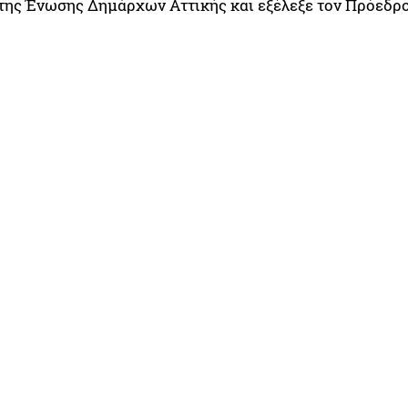
 της Ένωσης Δημάρχων Αττικής και εξέλεξε τον Πρόεδρο