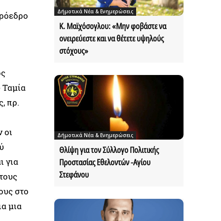
Δήμοτικά Νέα & Ενημερώσεις
Πρόεδρο
Κ. Μαϊχόσογλου: «Μην φοβάστε να
ονειρεύεστε και να θέτετε υψηλούς
στόχους»
ος
υ Ταμία
, πρ.
 οι
Δήμοτικά Νέα & Ενημερώσεις
ύ
Θλίψη για τον Σύλλογο Πολιτικής
ι για
Προστασίας Εθελοντών -Αγίου
Στεφάνου
τους
ους στο
ια μια