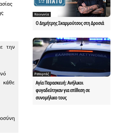
ασίας
ης
Κοινωνία
Ο Δημήτρης Σκαρμούτσος στη Δροσιά
ε την 
νό 
Ρεπορτάζ
 κάθε 
Αγία Παρασκευή: Ανήλικοι
φυγαδεύτηκαν για επίθεση σε
συνομήλικο τους
οσύνη 