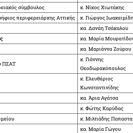
ρειακός σύμβουλος
κ. Νίκος Χιωτάκης
ψήφιος περιφερειάρχης Αττικής
κ. Γιώργος Ιωακειμίδ
κα. Δανάη Τσάκαλου
ς
κα. Μαρία Μουρατίδο
κα. Μαριάννα Ζούρου
κ. Γιάννης
υ ΠΣΑΤ
Θεοδωρακόπουλος
κ. Ελευθέριος
Κωνσταντινίδης
κα. Άρια Αγάτσα
κ. Φώτης Καρύδας
ομείου
κ. Μιλτιάδης Παπαστα
κα. Μαρία Γώγου