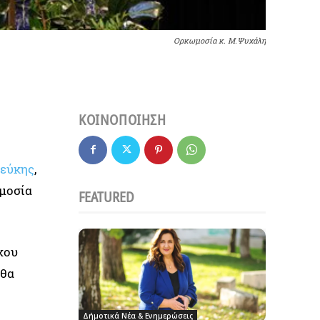
Ορκωμοσία κ. Μ.Ψυχάλη
ΚΟΙΝΟΠΟΙΗΣΗ
Πεύκης
,
ωμοσία
FEATURED
χου
 θα
Δήμοτικά Νέα & Ενημερώσεις