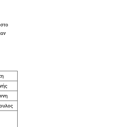
 στο
καν
κη
νής
άννη
πουλος