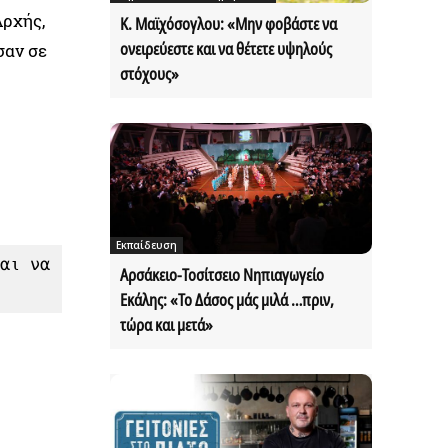
Αρχής,
Κ. Μαϊχόσογλου: «Μην φοβάστε να
ονειρεύεστε και να θέτετε υψηλούς
σαν σε
στόχους»
Εκπαίδευση
αι να 
Αρσάκειο-Τοσίτσειο Νηπιαγωγείο
Εκάλης: «Το Δάσος μάς μιλά …πριν,
τώρα και μετά»