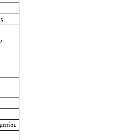
ης.
υ
ματίου