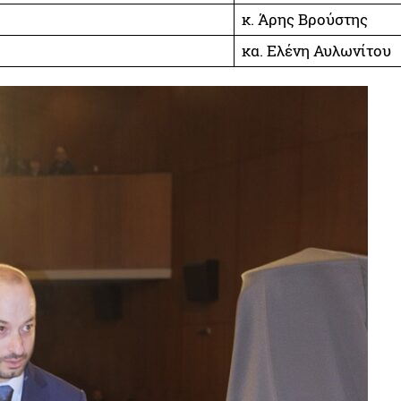
κ. Άρης Βρούστης
κα. Ελένη Αυλωνίτου