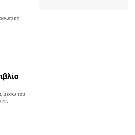
ροσωπική
ιβλίο
ά, μέσω του
τες,