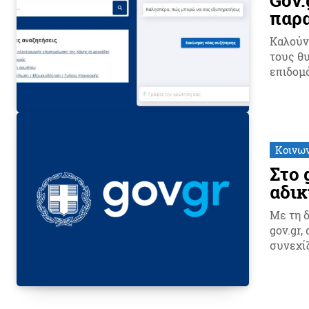
παρ
Καλούν
τους θ
Κοινω
Στο 
αδι
Με τη δ
gov.gr,
συνεχίζ