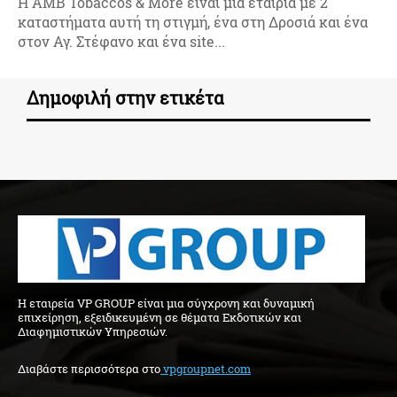
Η AMB Tobaccos & More είναι μια εταιρία με 2
καταστήματα αυτή τη στιγμή, ένα στη Δροσιά και ένα
στον Αγ. Στέφανο και ένα site...
Δημοφιλή στην ετικέτα
H εταιρεία VP GROUP είναι μια σύγχρονη και δυναμική
επιχείρηση, εξειδικευμένη σε θέματα Εκδοτικών και
Διαφημιστικών Υπηρεσιών.
Διαβάστε περισσότερα στo
vpgroupnet.com