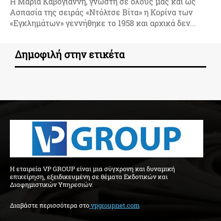
Η Μαρία Καβογιάννη, γνωστή σε όλους μας και ως
Ασπασία της σειράς «Ντόλτσε Βίτα» η Κορίνα των
«Εγκλημάτων» γεννήθηκε το 1958 και αρχικά δεν...
Δημοφιλή στην ετικέτα
H εταιρεία VP GROUP είναι μια σύγχρονη και δυναμική
επιχείρηση, εξειδικευμένη σε θέματα Εκδοτικών και
Διαφημιστικών Υπηρεσιών.
Διαβάστε περισσότερα στo
vpgroupnet.com