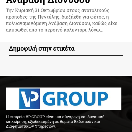
Την Κυριακή 31 Οκτωβρίου στους ανατολικούς
πρόποδες της Πεντέλης, διεξήχθη για φέτος, η
πολυαναμενόμενη Ανάβαση Διονύσου, καθώς είχε
ακυρωθεί από το περσινό καλεντάρι, λόγω...
Δημοφιλή στην ετικέτα
H εταιρεία VP GROUP είναι μια σύγχρονη και δυναμική
επιχείρηση, εξειδικευμένη σε θέματα Εκδοτικών και
Διαφημιστικών Υπηρεσιών.