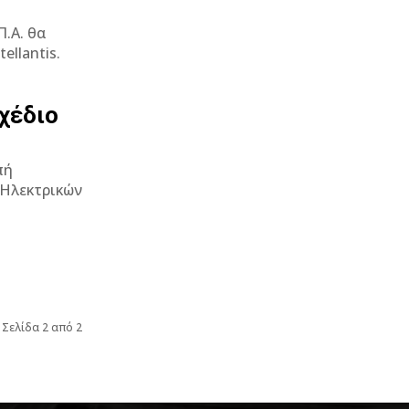
.Α. θα
ellantis.
χέδιο
πή
Σελίδα 2 από 2