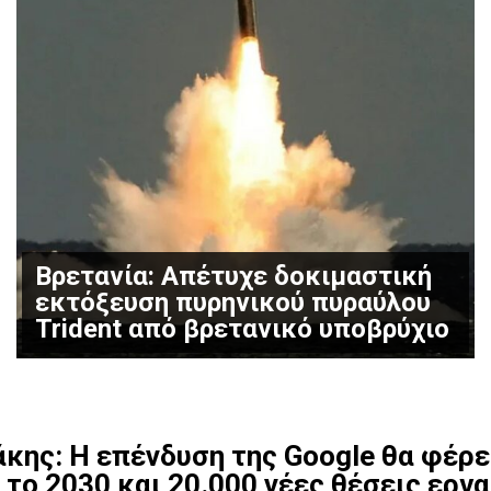
Βρετανία: Απέτυχε δοκιμαστική
εκτόξευση πυρηνικού πυραύλου
Trident από βρετανικό υποβρύχιο
ης: Η επένδυση της Google θα φέρει
το 2030 και 20.000 νέες θέσεις εργ