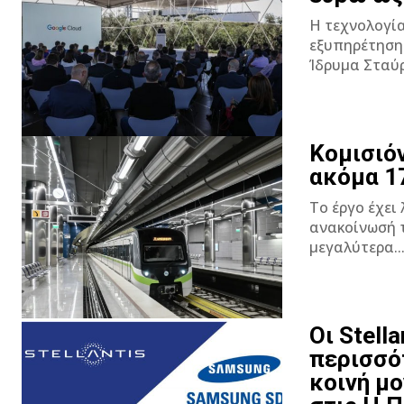
Η τεχνολογία
εξυπηρέτηση του πολίτη. Σε εκδήλωση
Ίδρυμα Σταύρ
Κομισιόν
ακόμα 1
Το έργο έχει
ανακοίνωσή της η Ευρωπ
μεγαλύτερα..
Οι Stell
περισσό
κοινή μ