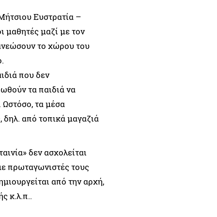
 Μήτσιου Ευστρατία –
ι μαθητές μαζί με τον
ανεώσουν το χώρου του
.
ιδιά που δεν
 ωθούν τα παιδιά να
 Ωστόσο, τα μέσα
, δηλ. από τοπικά μαγαζιά
ταινία» δεν ασχολείται
 με πρωταγωνιστές τους
ημιουργείται από την αρχή,
ς κ.λ.π..