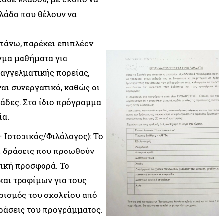
κλάδο που θέλουν να
απάνω, παρέχει επιπλέον
γμα μαθήματα για
αγγελματικής πορείας,
ναι συνεργατικό, καθώς οι
άδες. Στο ίδιο πρόγραμμα
ία.
 Ιστορικός/Φιλόλογος): Το
ι δράσεις που προωθούν
νική προσφορά. Το
αι τροφίμων για τους
αρισμός του σχολείου από
δράσεις του προγράμματος.