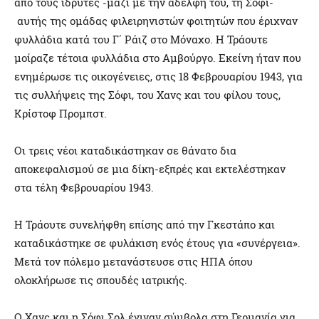
από τους ιδρυτές -μαζί με την αδελφή του, τη Σόφι-
αυτής της ομάδας φιλειρηνιστών φοιτητών που έριχναν
φυλλάδια κατά του Γ΄ Ράιζ στο Μόναχο. Η Τράουτε
μοίραζε τέτοια φυλλάδια στο Αμβούργο. Εκείνη ήταν που
ενημέρωσε τις οικογένειες, στις 18 Φεβρουαρίου 1943, για
τις συλλήψεις της Σόφι, του Χανς και του φίλου τους,
Κρίστοφ Προμπστ.
Οι τρεις νέοι καταδικάστηκαν σε θάνατο δια
αποκεφαλισμού σε μια δίκη-εξπρές και εκτελέστηκαν
στα τέλη Φεβρουαρίου 1943.
Η Τράουτε συνελήφθη επίσης από την Γκεστάπο και
καταδικάστηκε σε φυλάκιση ενός έτους για «συνέργεια».
Μετά τον πόλεμο μετανάστευσε στις ΗΠΑ όπου
ολοκλήρωσε τις σπουδές ιατρικής.
Ο Χανς και η Σόφι Σολ έγιναν σύμβολα στη Γερμανία για