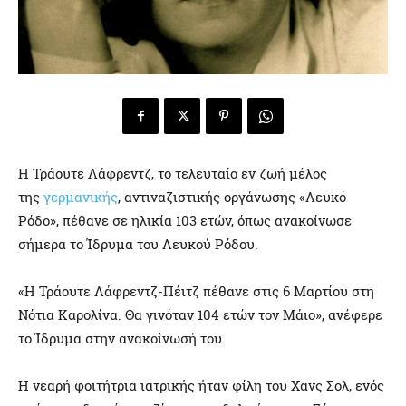
Η Τράουτε Λάφρεντζ, το τελευταίο εν ζωή μέλος
της
γερμανικής
, αντιναζιστικής οργάνωσης «Λευκό
Ρόδο», πέθανε σε ηλικία 103 ετών, όπως ανακοίνωσε
σήμερα το Ίδρυμα του Λευκού Ρόδου.
«Η Τράουτε Λάφρεντζ-Πέιτζ πέθανε στις 6 Μαρτίου στη
Νότια Καρολίνα. Θα γινόταν 104 ετών τον Μάιο», ανέφερε
το Ίδρυμα στην ανακοίνωσή του.
Η νεαρή φοιτήτρια ιατρικής ήταν φίλη του Χανς Σολ, ενός