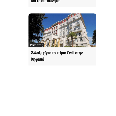
και το αυτοκίνητο!
Ρεπορτάζ
Άλλαξε χέρια το κτίριο Cecil στην
Κηφισιά