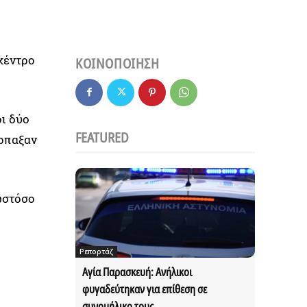
κέντρο
ΚΟΙΝΟΠΟΙΗΣΗ
οι δύο
FEATURED
άρπαξαν
ωστόσο
Ρεπορτάζ
Αγία Παρασκευή: Ανήλικοι
φυγαδεύτηκαν για επίθεση σε
συνομήλικο τους