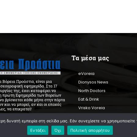
Τα μέσα μας
eVoreia
 Βόρεια Προάστια, είναι μια
Dionysos News
ησεογραφική εφημερίδα. Στα 17
North Doctors
ουργίας της, έχει καταφέρει να
 η πρώτη Εφημερίδα των Βορείων
Eat & Drink
να βρίσκεται κάθε μήνα στην πόρτα
ν και να μπορεί, αν και οι εποχές
Vrisko Voreia
ες, να επικρατεί!
VP Radio
η δυνατή εμπειρία στη σελίδα μας. Εάν συνεχίσετε να χρησιμοποιείτε 
Εντάξει
Όχι
Πολιτική απορρήτου