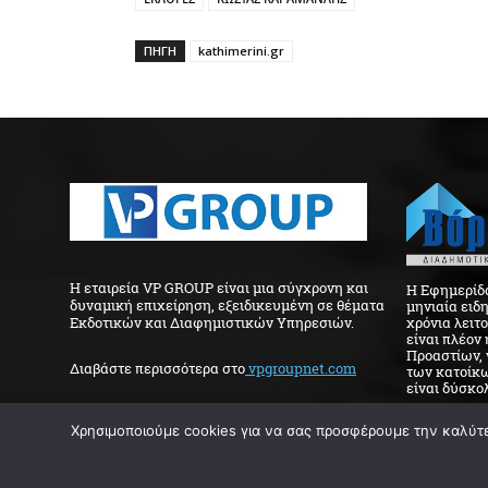
ΠΗΓΉ
kathimerini.gr
H εταιρεία VP GROUP είναι μια σύγχρονη και
Η Εφημερίδα
δυναμική επιχείρηση, εξειδικευμένη σε θέματα
μηνιαία ειδ
Εκδοτικών και Διαφημιστικών Υπηρεσιών.
χρόνια λειτ
είναι πλέον
Προαστίων, 
Διαβάστε περισσότερα στo
vpgroupnet.com
των κατοίκω
είναι δύσκολ
Χρησιμοποιούμε cookies για να σας προσφέρουμε την καλύτερ