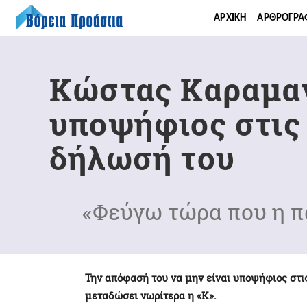
ΑΡΧΙΚΉ
ΑΡΘΡΟΓΡΑ
Κώστας Καραμαν
υποψήφιος στις
δήλωσή του
«Φεύγω τώρα που η π
Την απόφασή του να μην είναι υποψήφιος στι
μεταδώσει νωρίτερα η «Κ».