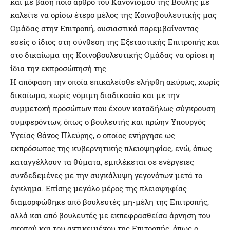
και με βάση ποιο άρθρο του Κανονισμού της Βουλής με
καλείτε να ορίσω έτερο μέλος της Κοινοβουλευτικής μας
Ομάδας στην Επιτροπή, ουσιαστικά παρεμβαίνοντας
εσείς ο ίδιος στη σύνθεση της Εξεταστικής Επιτροπής και
στο δικαίωμα της Κοινοβουλευτικής Ομάδας να ορίσει η
ίδια την εκπροσώπησή της
Η απόφαση την οποία επικαλείσθε ελήφθη ακύρως, χωρίς
δικαίωμα, χωρίς νόμιμη διαδικασία και με την
συμμετοχή προσώπων που έχουν καταδήλως σύγκρουση
συμφερόντων, όπως ο βουλευτής και πρώην Υπουργός
Υγείας Θάνος Πλεύρης, ο οποίος ενήργησε ως
εκπρόσωπος της κυβερνητικής πλειοψηφίας, ενώ, όπως
καταγγέλλουν τα θύματα, εμπλέκεται σε ενέργειες
συνδεδεμένες με την συγκάλυψη γεγονότων μετά το
έγκλημα. Επίσης μεγάλο μέρος της πλειοψηφίας
διαμορφώθηκε από βουλευτές μη-μέλη της Επιτροπής,
αλλά και από βουλευτές με εκπεφρασθείσα άρνηση του
σκοπού και του αντικειμένου της Επιτροπής, όπως ο