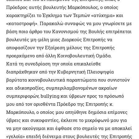
Πρόεδρος αυτής βουλευτής Μαρκόπουλος, ο οποίος
χαρακτηρίζει το Έγκλημα των Τεμπών «ατύχημα» και
«καταστροφή». Παρακαλώ συναφώς να μου γνωρίσετε με
βάση ποιο άρθρο του Κανονισμού της Βουλής επιτρέπεται
βουλευτές μη-μέλη μιας Διαρκούς Επιτροπής να
αποφασίζουν την Εξαίρεση μέλους της Επιτροπής
προερχόμενο από άλλη Κοινοβουλευτική Ομάδα.
Κατά τη συνεδρίαση την οποία επικαλείσθε
διαπράχθηκαν από την Κυβερνητική Πλειοψηφία
βαρύτατα κοινοβουλευτικά παραπτώματα που συνιστούν
και αδικοπραξίες, συμπεριλαμβανομένων ακραίων
συμπεριφορών, bullying και ύβρεων προς το πρόσωπό
μου από τον ορισθέντα Πρόεδρο της Επιτροπής κ.
Μαρκόπουλο, ο οποίος μου απηύθηνε δημόσια επίμονες
ύβρεις και συκοφαντίες, έκλεινε το μικρόφωνό μου για
να μην ακούγομαι και έφθασε στο σημείο να με αποκαλεί
«γελοία» επειδή διένειμα στους βουλευτές της Επιτροπής