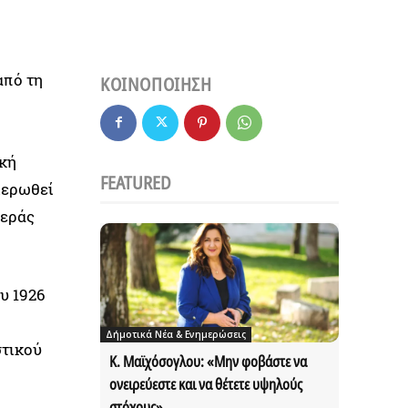
από τη
ΚΟΙΝΟΠΟΙΗΣΗ
ική
FEATURED
ιερωθεί
ιεράς
υ 1926
Δήμοτικά Νέα & Ενημερώσεις
στικού
Κ. Μαϊχόσογλου: «Μην φοβάστε να
ονειρεύεστε και να θέτετε υψηλούς
στόχους»