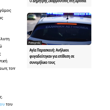
Ο Δημήτρης Σκαρμούτσος στη Δροσιά
 γάμος
ας
όλυτη
Ρεπορτάζ
ύ
Αγία Παρασκευή: Ανήλικοι
ς
φυγαδεύτηκαν για επίθεση σε
νική
συνομήλικο τους
μων, τον
ς.
του
του