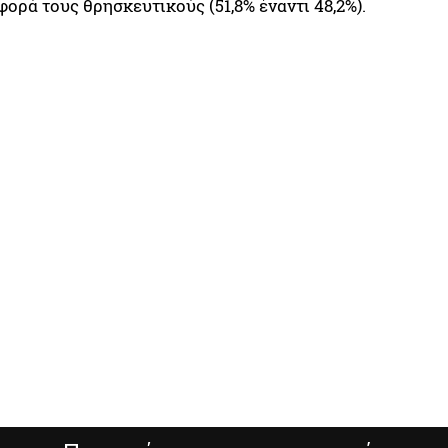
φορά τους θρησκευτικούς (51,8% έναντι 48,2%).