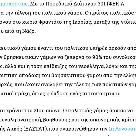
ημοκρατίας
. Με το Προεδρικό Διάταγμα 391 (ΦΕΚ Α
για την τέλεση του πολιτικού γάμου. Ο πρώτος πολιτικός
όνου στο χωριό Φραντάτο της Ικαρίας, μεταξύ της ντόπι
υ από τη Νάξο.
κευτικού γάμου έναντι του πολιτικού υπήρξε σχεδόν απ
ων θρησκευτικών γάμων να ξεπερνά το 90% του συνολικο
, αλλά και η τάση επίδειξης του νεοέλληνα, λόγω και τη
τριπτική αποδοχή του θρησκευτικού γάμου από την ελλη
αρχές, που έχουν αναλάβει την τέλεση των πολιτικών γά
ωτική πράξη, όπως η έκδοση ενός πιστοποιητικού.
α χρόνια του 21ου αιώνα. Ο πολιτικός γάμος άρχισε να
 μεγάλη ανατροπή, βοηθούσης και της οικονομικής κρίση
κής Αρχής (ΕΛΣΤΑΤ), που ανακοινώθηκαν την
1η Αυγούσ