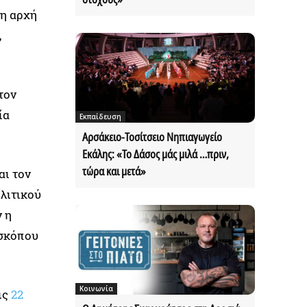
δη αρχή
,
τον
ία
Εκπαίδευση
Αρσάκειο-Τοσίτσειο Νηπιαγωγείο
Εκάλης: «Το Δάσος μάς μιλά …πριν,
τώρα και μετά»
αι τον
λιτικού
 η
ισκόπου
Κοινωνία
ις
22