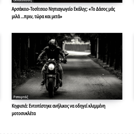
Εκπαίδευση
Αρσάκειο-Τοσίτσειο Νηπιαγωγείο Εκάλης: «Το Δάσος μάς
μιλά …πριν, τώρα και μετά»
Ρεπορτάζ
Κηφισιά: Εντοπίστηκε ανήλικος να οδηγεί κλεμμένη
μοτοσυκλέτα