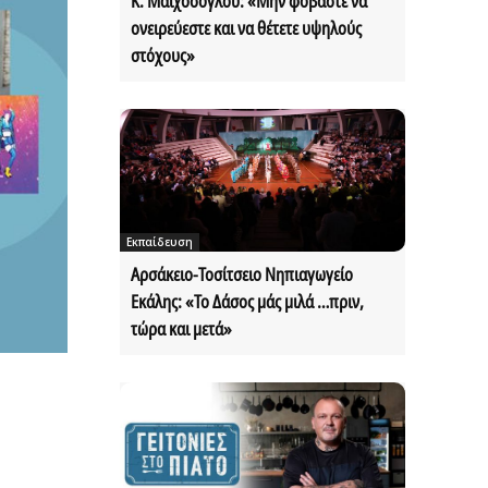
Κ. Μαϊχόσογλου: «Μην φοβάστε να
ονειρεύεστε και να θέτετε υψηλούς
στόχους»
Εκπαίδευση
Αρσάκειο-Τοσίτσειο Νηπιαγωγείο
Εκάλης: «Το Δάσος μάς μιλά …πριν,
τώρα και μετά»