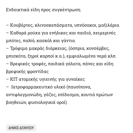
Ενδεικτικά είδη προς συγκέντρωση
– Κουβέρτες, κλινοσκεπάσματα, υπνόσακοι, μαξιλάρια.
– Καθαρά ρούχα για ενήλικες και παιδιά, χειμερινές
μπότες, παλτό, κασκόλ και γάντια.
– Τρόφιμα μακράς διάρκειας, (όσπρια, κονσέρβες,
μπισκότα, ξηροί καρποί κ.α.), εμφιαλωμένα νερά κλπ.
– Βρεφικές τροφές, παιδικά γάλατα, πάνες και είδη
βρεφικής φροντίδας
– ΚIT ατομικής υγιεινής για γυναίκες
– Ιατροφαρμακευτικό υλικό (παυσίπονα,
αντιφλεγμονώδη, γάζες, επίδεσμοι, κουτιά πρώτων
βοηθειών, φυσιολογικοί οροί).
ΔΉΜΟΣ ΔΙΟΝΎΣΟΥ