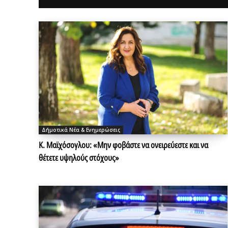
Δήμοτικά Νέα & Ενημερώσεις
Κ. Μαϊχόσογλου: «Μην φοβάστε να ονειρεύεστε και να
θέτετε υψηλούς στόχους»