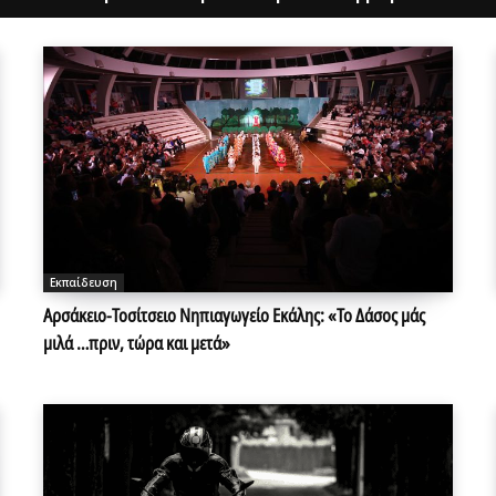
Εκπαίδευση
Αρσάκειο-Τοσίτσειο Νηπιαγωγείο Εκάλης: «Το Δάσος μάς
μιλά …πριν, τώρα και μετά»