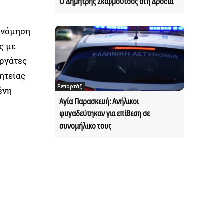
Ο Δημήτρης Σκαρμούτσος στη Δροσιά
ονόμηση
ς με
εργάτες
θητείας
Ρεπορτάζ
ένη
Αγία Παρασκευή: Ανήλικοι
φυγαδεύτηκαν για επίθεση σε
συνομήλικο τους