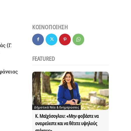
ΚΟΙΝΟΠΟΙΗΣΗ
ς (Γ.
FEATURED
φάνειας
Δήμοτικά Νέα & Ενημερώσεις
Κ. Μαϊχόσογλου: «Μην φοβάστε να
ονειρεύεστε και να θέτετε υψηλούς
στόχους»