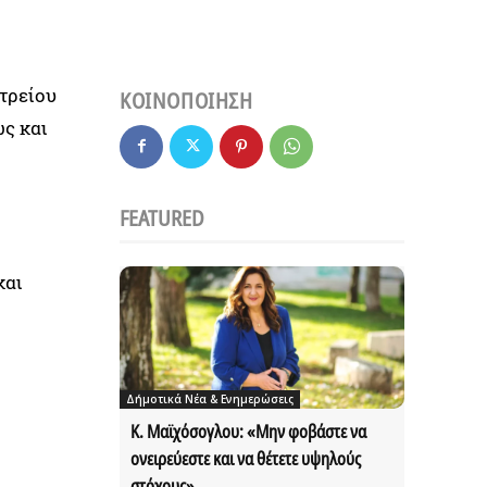
τρείου
ΚΟΙΝΟΠΟΙΗΣΗ
ς και
FEATURED
και
Δήμοτικά Νέα & Ενημερώσεις
Κ. Μαϊχόσογλου: «Μην φοβάστε να
ονειρεύεστε και να θέτετε υψηλούς
στόχους»