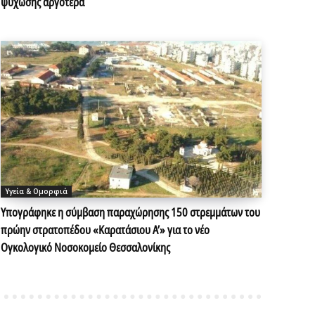
ψύχωσης αργότερα
Υγεία & Ομορφιά
Υπογράφηκε η σύμβαση παραχώρησης 150 στρεμμάτων του
πρώην στρατοπέδου «Καρατάσιου Α’» για το νέο
Ογκολογικό Νοσοκομείο Θεσσαλονίκης