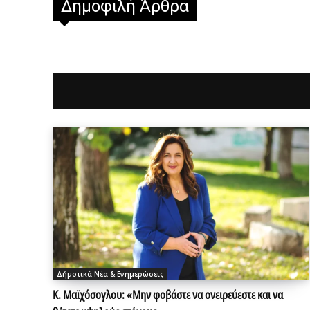
Δημοφιλή Άρθρα
Δήμοτικά Νέα & Ενημερώσεις
Κ. Μαϊχόσογλου: «Μην φοβάστε να ονειρεύεστε και να