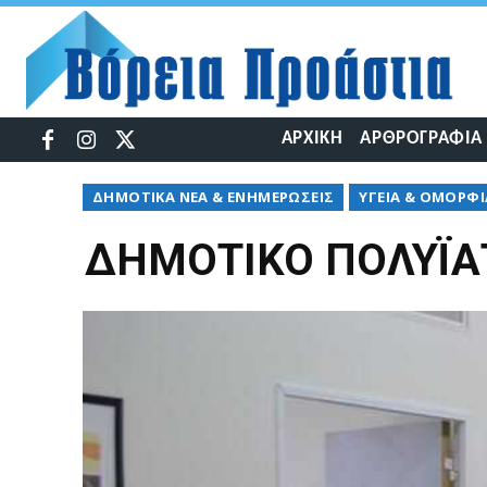
ΑΡΧΙΚΉ
ΑΡΘΡΟΓΡΑΦΊΑ
ΔΉΜΟΤΙΚΆ ΝΈΑ & ΕΝΗΜΕΡΏΣΕΙΣ
ΥΓΕΊΑ & ΟΜΟΡΦΙ
ΔΗΜΟΤΙΚΟ ΠΟΛΥΪΑ