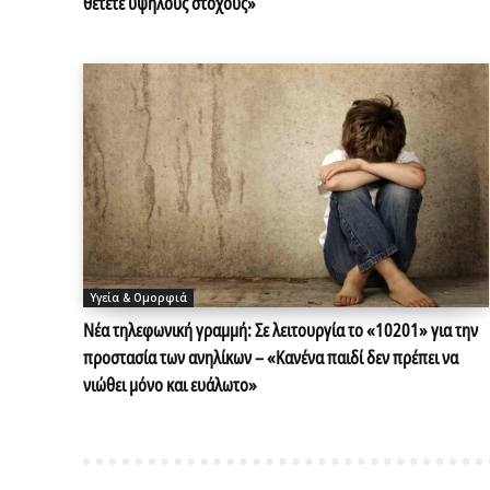
θέτετε υψηλούς στόχους»
Υγεία & Ομορφιά
Νέα τηλεφωνική γραμμή: Σε λειτουργία το «10201» για την
προστασία των ανηλίκων – «Κανένα παιδί δεν πρέπει να
νιώθει μόνο και ευάλωτο»